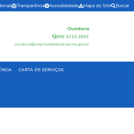
bmail
Transparência
Acessibilidade
Mapa do Site
Buscar
Ouvidoria
(98) 3210-2601
ouvidoria@cmpresidentesarney.ma.gov.br
ÊNCIA
CARTA DE SERVIÇOS