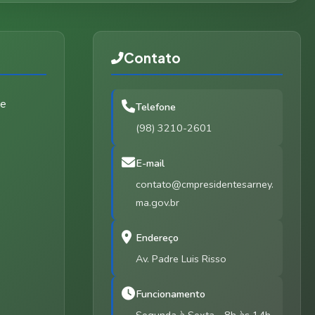
Contato
de
Telefone
(98) 3210-2601
E-mail
contato@cmpresidentesarney.
ma.gov.br
Endereço
Av. Padre Luis Risso
Funcionamento