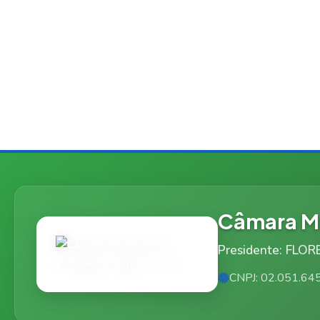
Câmara Mu
Presidente: FLO
CNPJ: 02.051.64